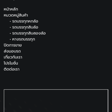
หน้าหลัก
หมวดหมู่สินค้า
•
รถบรรทุกหกล้อ
•
รถบรรทุกสิบล้อ
•
รถบรรทุกสิบสองล้อ
•
หางรถบรรทุก
ปิดการขาย
ส่งมอบรถ
เกี่ยวกับเรา
โปรโมชั่น
ติดต่อเรา