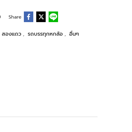
บ
Share
สองแถว
รถบรรทุกหกล้อ
อื่นๆ
,
,