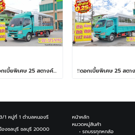
‼️ดอกเบี้ยพิเศษ 25 สตางค์ต่อเดือน‼️หกล้อโดยสาร HINO XZU 150 แรง ปี 2561
13/1 หมู่ที่ 1
ตำบลหนองรี
หน้าหลัก
หมวดหมู่สินค้า
ืองชลบุรี ชลบุรี
20000
•
รถบรรทุกหกล้อ