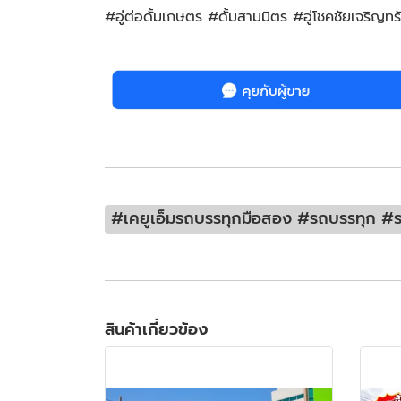
#อู่ต่อดั้มเกษตร #ดั้มสามมิตร #อู่โชคชัยเจริญท
#เคยูเอ็มรถบรรทุกมือสอง #รถบรรทุก #รถ
สินค้าเกี่ยวข้อง