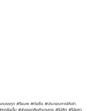
รถบรรทุก #รีแมพ #ท่อซิ่ง #ประกอบการให้เช่า
ล้อดั้ม #ส่งออกสินค้าเกษตร #ไม้สัก #ไม้ยูคา