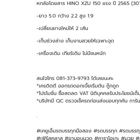
หกล้อโดยสาร HINO XZU 150 แรง ปี 2565 (30
-ยาว 5.0 กว้าง 2.2 สูง 1.9
-เปลี่ยนยางใหม่ให้ 2 เส้น
-เก็บช่วงล่าง เก็บงานสวยให้เฉพาะจุด
-เครื่องเดิม เกียร์เดิม ไม่มีชนหนัก
สนใจโทร 081-373-9793 ได้เลยนะคะ
*เครดิตดี ออกรถดอกเบี้ยเริ่มต้น ถู๊กถูก
*โปรโมชั่น ซื้อสดลด VAT นิติบุคคลรับประโยชน์เต็
*บริษัทมี QC ตรวจเช็ครถก่อนส่งมอบทุกคัน การ
.
#เคยูเอ็มรถบรรทุกมือสอง #รถบรรทุก #รถบรรทุกม
#เฟิร์สคลาส #อาบอบนวด #คาราโอเกะ #มวย #สนา