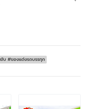
ม
คนขับ #ของแต่งรถบรรทุก