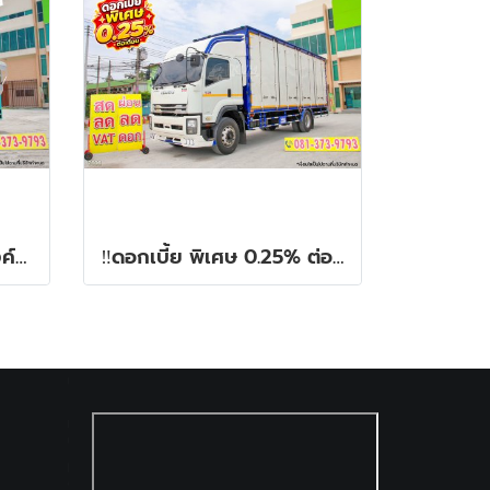
‼️ดอกเบี้ยพิเศษ 25 สตางค์ต่อเดือน‼️หกล้อสองแถว HINO XZU 150 แรง ปี 2563
‼️ดอกเบี้ย พิเศษ 0.25% ต่อเดือน‼️หกล้อตู้สิบบาน ISUZU FTR 240 แรง ปี 2565