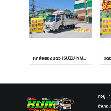
หกล้อสองแถว ISUZU NMR 130 แรง ปี 2557
ที่อยู่ : 
อำเภอเม