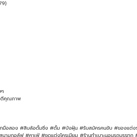
79)
มๆ
ันตีคุณภาพ
ือสอง #สิบล้อดั้มซิ่ง #ดั้ม #บังฝุ่น #รับสมัครคนขับ #ของแต่ง
มกอล์ฟ #คาเฟ่ #ชุดแต่งโครเมียม #ร้านทำเบาะนอนรถบรรทุก #หก