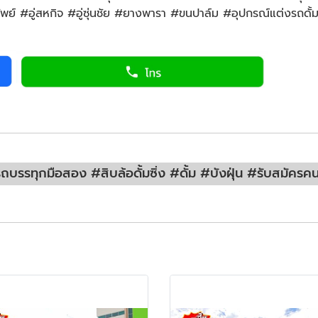
รัพย์ #อู่สหกิจ #อู่ซุ่นชัย #ยางพารา #ขนปาล์ม #อุปกรณ์แต่งรถดั้
บรรทุกมือสอง #สิบล้อดั้มซิ่ง #ดั้ม #บังฝุ่น #รับสมัคร