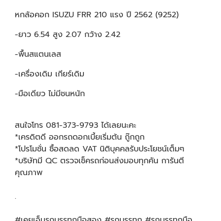
หกล้อคอก ISUZU FRR 210 แรง ปี 2562 (9252)
-ยาว 6.54 สูง 2.07 กว้าง 2.42
-พื้นสแตนเลส
-เครื่องเดิม เกียร์เดิม
-มือเดียว ไม่มีชนหนัก
สนใจโทร 081-373-9793 ได้เลยนะคะ
*เครดิตดี ออกรถดอกเบี้ยเริ่มต้น ถู๊กถูก
*โปรโมชั่น ซื้อสดลด VAT นิติบุคคลรับประโยชน์เต็มๆ
*บริษัทมี QC ตรวจเช็ครถก่อนส่งมอบทุกคัน การันตี
คุณภาพ
.
#เคยูเอ็มรถบรรทุกมือสอง #รถบรรทุก #รถบรรทุกมือ