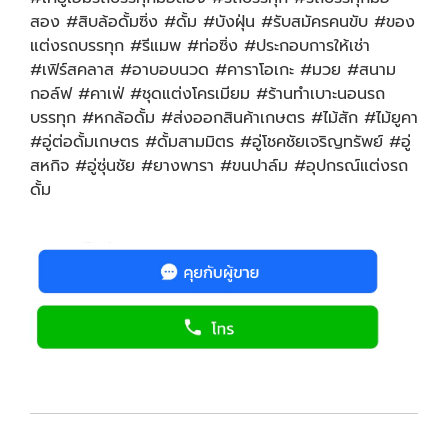
สอง #สิบล้อดั้มซิ่ง #ดั้ม #บังฝุ่น #รับสมัครคนขับ #ของ
แต่งรถบรรทุก #รีแมพ #ท่อซิ่ง #ประกอบการให้เช่า
#เฟิร์สคลาส #อาบอบนวด #คาราโอเกะ #มวย #สนาม
กอล์ฟ #คาเฟ่ #ชุดแต่งโครเมียม #ร้านทำเบาะนอนรถ
บรรทุก #หกล้อดั้ม #ส่งออกสินค้าเกษตร #ไม้สัก #ไม้ยูคา
#อู่ต่อดั้มเกษตร #ดั้มสามมิตร #อู่โชคชัยเจริญทรัพย์ #อู่
สหกิจ #อู่ซุ่นชัย #ยางพารา #ขนปาล์ม #อุปกรณ์แต่งรถ
ดั้ม