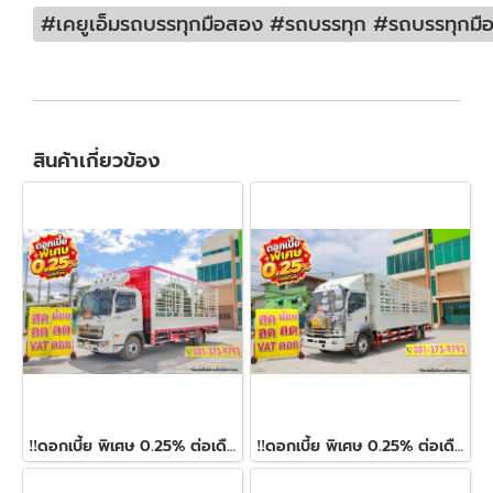
#เคยูเอ็มรถบรรทุกมือสอง #รถบรรทุก #รถบรรทุกมือสอ
สินค้าเกี่ยวข้อง
‼️ดอกเบี้ย พิเศษ 0.25% ต่อเดือน‼️หกล้อคอก HINO FC9J 210 แรง ปี 2566
‼️ดอกเบี้ย พิเศษ 0.25% ต่อเดือน‼️หกล้อคอก ISUZU FRR 210 แรง ปี 2565