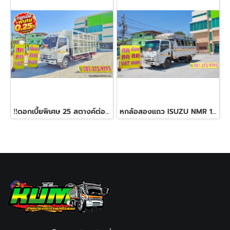
‼️ดอกเบี้ยพิเศษ 25 สตางค์ต่อเดือน‼️หกล้อคอก ISUZU FRR 190 แรง ปี 2564
หกล้อสองแถว ISUZU NMR 130 แรง ปี 2557