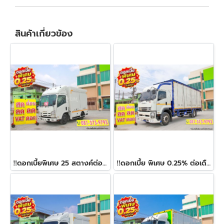
สินค้าเกี่ยวข้อง
‼️ดอกเบี้ยพิเศษ 25 สตางค์ต่อเดือน‼️หกล้อตู้ Food Truck ISUZU NMR 130 แรง ปี 2558
‼️ดอกเบี้ย พิเศษ 0.25% ต่อเดือน‼️หกล้อตู้สิบบาน ISUZU FTR 240 แรง ปี 2565