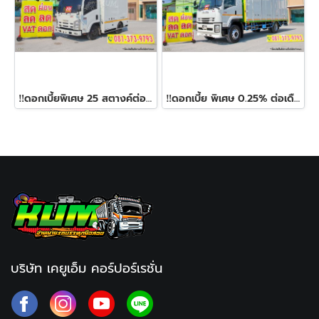
‼️ดอกเบี้ยพิเศษ 25 สตางค์ต่อเดือน‼️หกล้อตู้ ISUZU NMR 130 แรง ปี 2558
‼️ดอกเบี้ย พิเศษ 0.25% ต่อเดือน‼️หกล้อตู้สิบบาน ISUZU FTR 240 แรง ปี 2561
บริษัท เคยูเอ็ม คอร์ปอร์เรชั่น