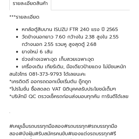
รายละเอียดสินค้า
***รายละเอียด
หกล้อตู้สิบบาน ISUZU FTR 240 แรง ปี 2565
วัดข้างนอกยาว 7.60 กว้างใน 2.38 สูงใน 2.55
กว้างนอก 2.55 รวมหู สูงสุดตู้ 2.68
ยางใหม่ 6 เส้น
ช่วงล่างเฉพาะจุด เก็บสวยเฉพาะจุด
เครื่องเดิม เกียร์เดิม, มือเดียวป้ายแดง ไม่มีชนหนัก
สนใจโทร 081-373-9793 ได้เลยนะคะ
*เครดิตดี ออกรถดอกเบี้ยเริ่มต้น ถู๊กถูก
*โปรโมชั่น ซื้อสดลด VAT นิติบุคคลรับประโยชน์เต็มๆ
*บริษัทมี QC ตรวจเช็ครถก่อนส่งมอบทุกคัน การันตีได้เลย
.
#เคยูเอ็มรถบรรทุกมือสอง#รถบรรทุก#รถบรรทุกมือ
สอง#บังฝุ่น#รับสมัครคนขับ#ของแต่งรถบรรทุก#รี