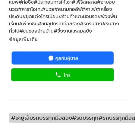
แมพ#ท่อซิ่ง#ประกอบการให้เช่า#เฟิร์สคลาส#อาบอบ
นวด#คาราโอเกะ#มวย#สนามกอล์ฟ#คาเฟ่#เครื่อง
ประดับ#ชุดแต่งโครเมียม#ร้านทำเบาะนอนรถ#พ่วงพื้น
เรียบ#พ่วงซิ่ง#ขนอุปกรณ์ก่อสร้าง#รถรับจ้าง#รับจ้าง
ทั่วไป#ขนของย้ายบ้าน#วิ่งงานแหลมฉบัง
ข้อมูลเพิ่มเติม
#เคยูเอ็มรถบรรทุกมือสอง#รถบรรทุก#รถบรรทุกมือส