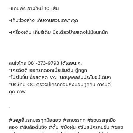
-แถมฟรี ยางใหม่ 10 เส้น
-เก็บช่วงล่าง เก็บงานสวยเฉพาะจุด
-เครื่องเดิม เกียร์เดิม มือเดียวป้ายแดงไม่มีชนหนัก
สนใจโทร 081-373-9793 ได้เลยนะคะ
*เครดิตดี ออกรถดอกเบี้ยเริ่มต้น ถู๊กถูก
*โปรโมชั่น ซื้อสดลด VAT นิติบุคคลรับประโยชน์เต็มๆ
*บริษัทมี QC ตรวจเช็ครถก่อนส่งมอบทุกคัน การันตี
คุณภาพ
.
#เคยูเอ็มรถบรรทุกมือสอง #รถบรรทุก #รถบรรทุกมือ
สอง #สิบล้อดั้มซิ่ง #ดั้ม #บังฝุ่น #รับสมัครคนขับ #ของ