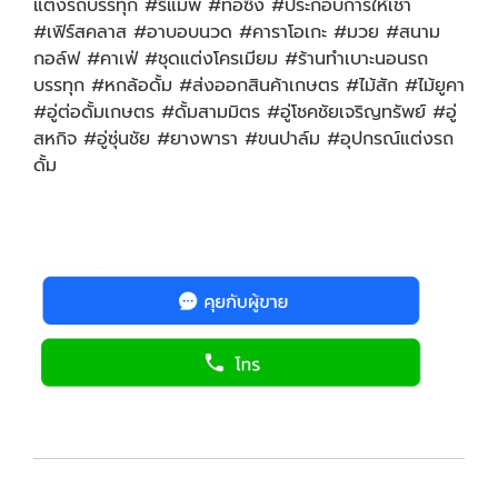
แต่งรถบรรทุก #รีแมพ #ท่อซิ่ง #ประกอบการให้เช่า
#เฟิร์สคลาส #อาบอบนวด #คาราโอเกะ #มวย #สนาม
กอล์ฟ #คาเฟ่ #ชุดแต่งโครเมียม #ร้านทำเบาะนอนรถ
บรรทุก #หกล้อดั้ม #ส่งออกสินค้าเกษตร #ไม้สัก #ไม้ยูคา
#อู่ต่อดั้มเกษตร #ดั้มสามมิตร #อู่โชคชัยเจริญทรัพย์ #อู่
สหกิจ #อู่ซุ่นชัย #ยางพารา #ขนปาล์ม #อุปกรณ์แต่งรถ
ดั้ม