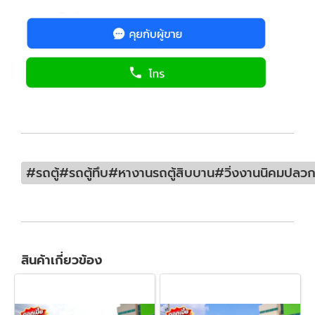
#รถตู้#รถตู้ทึบ#หางานรถตู้สิบบาน#วิ่งงานนิคมปลว
สินค้าเกี่ยวข้อง