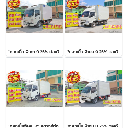
‼️ดอกเบี้ย พิเศษ 0.25% ต่อเดือน‼️สี่ล้อตู้เย็น ISUZU NLR 130 แรง ปี 2566
‼️ดอกเบี้ย พิเศษ 0.25% ต่อเดือน‼️สี่ล้อตู้เย็น HINO XZU 136 แรง ปี 2567
‼️ดอกเบี้ยพิเศษ 25 สตางค์ต่อเดือน‼️สี่ล้อตู้ ISUZU NLR 104 แรง ปี 2563
‼️ดอกเบี้ย พิเศษ 0.25% ต่อเดือน‼️สี่ล้อตู้ HINO XZU 136 แรง ปี 2563