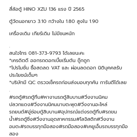
สี่ล้อตู้ HINO XZU 136 แรง ปี 2565
ตู้วัดนอกยาว 3.10 กว้างใน 1.80 สูงใน 1.90
เครื่องเดิม เกียร์เดิม ไม่มีชนหนัก
.
สนใจโทร 081-373-9793 ได้เลยนะคะ
*เครดิตดี ออกรถดอกเบี้ยเริ่มต้น ถู๊กถูก
*โปรโมชั่น ซื้อสดลด VAT และ ผ่อนลดดอก นิติบุคคลรับ
ประโยชน์เต็มๆ
*บริษัทมี QC ตรวจเช็ครถก่อนส่งมอบทุกคัน การันตีได้เลย
.
#รถตู้#รถตู้ทึบ#หางานรถตู้สิบบาน#วิ่งงานนิคม
ปลวกแดง#วิ่งงานนิคมมาบตะพุด#วิ่งงานอะไหล่
รถยนต์#อู่ซ่อมตู้สิบบาน#อุปกรณ์แต่งรถตู้ทึบ#รถขน
น้ำ#รถตู้ซิ่ง#วิ่งงานอุตสาหกรรม#โลจิสติก#วิ่งงาน
อมตะ#รถบรรทุกมือสอง#รถมือสอง#เคยูเอ็มรถบรรทุกมือ
สอง