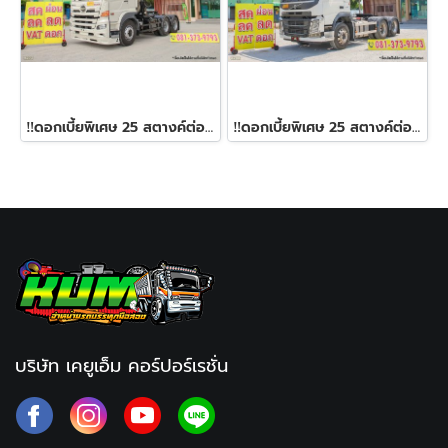
‼️ดอกเบี้ยพิเศษ 25 สตางค์ต่อเดือน‼️สิบล้อหัวลาก HINO FM1A 344 แรง ปี 2566
‼️ดอกเบี้ยพิเศษ 25 สตางค์ต่อเดือน‼️สิบล้อหัวลาก Volvo FM 440 แรง ปี 2560
บริษัท เคยูเอ็ม คอร์ปอร์เรชั่น