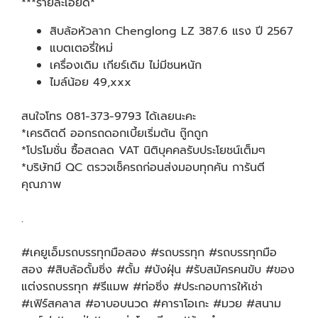
***รายละเอียด*
สิบล้อหัวลาก Chenglong LZ 387.6 แรง ปี 2567
แบตเตอรี่ใหม่
เครื่องเดิม เกียร์เดิม ไม่มีชนหนัก
ไมล์น้อย 49,xxx
สนใจโทร 081-373-9793 ได้เลยนะคะ
*เครดิตดี ออกรถดอกเบี้ยเริ่มต้น ถู๊กถูก
*โปรโมชั่น ซื้อสดลด VAT นิติบุคคลรับประโยชน์เต็มๆ
*บริษัทมี QC ตรวจเช็ครถก่อนส่งมอบทุกคัน การันตี
คุณภาพ
.
#เคยูเอ็มรถบรรทุกมือสอง #รถบรรทุก #รถบรรทุกมือ
สอง #สิบล้อดั้มซิ่ง #ดั้ม #บังฝุ่น #รับสมัครคนขับ #ของ
แต่งรถบรรทุก #รีแมพ #ท่อซิ่ง #ประกอบการให้เช่า
#เฟิร์สคลาส #อาบอบนวด #คาราโอเกะ #มวย #สนาม