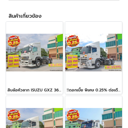
สินค้าเกี่ยวข้อง
สิบล้อหัวลาก ISUZU GXZ 360 แรง ปี 2563
‼️ดอกเบี้ย พิเศษ 0.25% ต่อเดือน‼️สิบล้อหัวลาก HINO FM1A 344 แรง ปี 2566