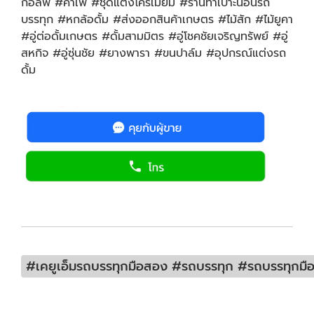
กอล์ฟ #คาเฟ่ #ชุดแต่งโครเมียม #ร้านทำเบาะนอนรถ
บรรทุก #หกล้อดั้ม #ส่งออกสินค้าเกษตร #ไม้สัก #ไม้ยูคา
#อู่ต่อดั้มเกษตร #ดั้มสามมิตร #อู่โชคชัยเจริญทรัพย์ #อู่
สหกิจ #อู่ซุ่นชัย #ยางพารา #ขนปาล์ม #อุปกรณ์แต่งรถ
ดั้ม
#เคยูเอ็มรถบรรทุกมือสอง #รถบรรทุก #รถบรรทุกมือสอ