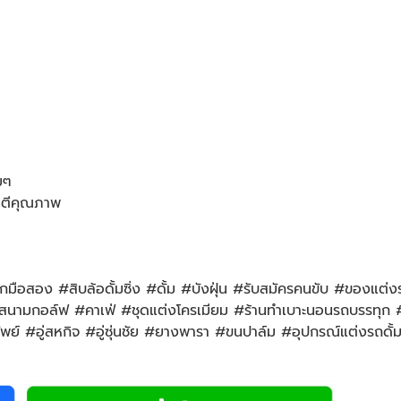
มๆ
ันตีคุณภาพ
ือสอง #สิบล้อดั้มซิ่ง #ดั้ม #บังฝุ่น #รับสมัครคนขับ #ของแต่ง
มกอล์ฟ #คาเฟ่ #ชุดแต่งโครเมียม #ร้านทำเบาะนอนรถบรรทุก #หก
รัพย์ #อู่สหกิจ #อู่ซุ่นชัย #ยางพารา #ขนปาล์ม #อุปกรณ์แต่งรถดั้