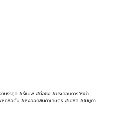
รถบรรทุก #รีแมพ #ท่อซิ่ง #ประกอบการให้เช่า
ล้อดั้ม #ส่งออกสินค้าเกษตร #ไม้สัก #ไม้ยูคา
ม