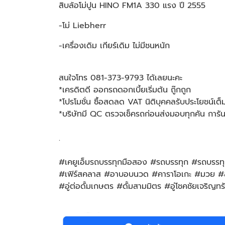
สิบล้อโม่ปูน HINO FM1A 330 แรง ปี 2555
-โม่ Liebherr
-เครื่องเดิม เกียร์เดิม ไม่มีชนหนัก
สนใจโทร 081-373-9793 ได้เลยนะคะ
*เครดิตดี ออกรถดอกเบี้ยเริ่มต้น ถู๊กถูก
*โปรโมชั่น ซื้อสดลด VAT นิติบุคคลรับประโยชน์เต็
*บริษัทมี QC ตรวจเช็ครถก่อนส่งมอบทุกคัน การ
.
#เคยูเอ็มรถบรรทุกมือสอง #รถบรรทุก #รถบรรทุกม
#เฟิร์สคลาส #อาบอบนวด #คาราโอเกะ #มวย #สนา
#อู่ต่อดั้มเกษตร #ดั้มสามมิตร #อู่โชคชัยเจริญท