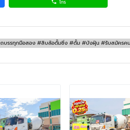
บรรทุกมือสอง #สิบล้อดั้มซิ่ง #ดั้ม #บังฝุ่น #รับสมัคร