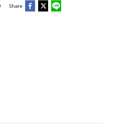
บ
Share