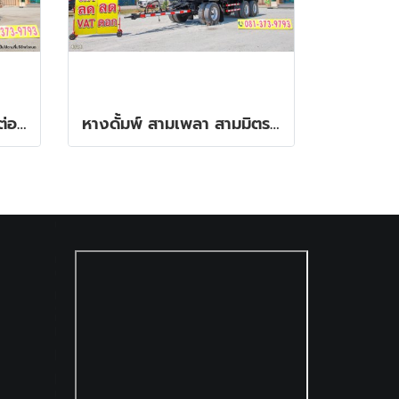
‼️ดอกเบี้ย พิเศษ 0.25% ต่อเดือน‼️สิบล้อโม่ปูน HINO FM1A 330 แรง ปี 2556
หางดั้มพ์ สามเพลา สามมิตร ปี 2557