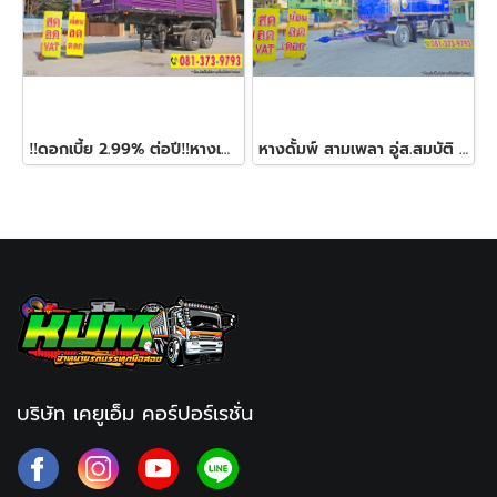
‼️ดอกเบี้ย 2.99% ต่อปี‼️หางเซมิดั้มพ์ สองเพลา อู่เพชรรัตน์นำกิจเจริญ ปี 66
หางดั้มพ์ สามเพลา อู่ส.สมบัติ ปี 2566
บริษัท เคยูเอ็ม คอร์ปอร์เรชั่น