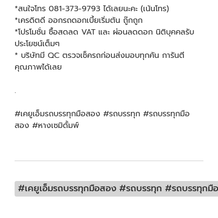
*สนใจโทร 081-373-9793 ได้เลยนะคะ (เน้นโทร)
*เครดิตดี ออกรถดอกเบี้ยเริ่มต้น ถู๊กถูก
*โปรโมชั่น ซื้อสดลด VAT และ ผ่อนลดดอก นิติบุคคลรับ
ประโยชน์เต็มๆ
* บริษัทมี QC ตรวจเช็ครถก่อนส่งมอบทุกคัน การันตี
คุณภาพได้เลย
.
#เคยูเอ็มรถบรรทุกมือสอง #รถบรรทุก #รถบรรทุกมือ
สอง #หางเซมิดั้มพ์
#เคยูเอ็มรถบรรทุกมือสอง #รถบรรทุก #รถบรรทุกมือ