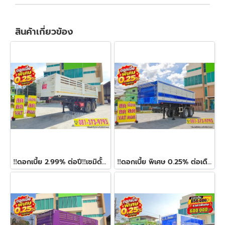
สินค้าเกี่ยวข้อง
‼️ดอกเบี้ย 2.99% ต่อปี‼️เซมิดั้มพ์ อู่เดอะซัน ปี 66 ราคาถูกมาก แข็งแรงมาก ยังไม่มีต้องจัดแล้วนะคะ
‼️ดอกเบี้ย พิเศษ 0.25% ต่อเดือน‼️หางเซมิดั้มพ์ สองเพลา อู่เอส เอส วี ทรัค ปี 2564