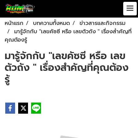
หน้าแรก
บทความทั้งหมด
ข่าวสารและกิจกรรม
มารู้จักกับ "เลขคัซซี หรือ เลขตัวถัง " เรื่องสำคัญที่
คุณต้องรู้
มารู้จักกับ "เลขคัซซี หรือ เลข
ตัวถัง " เรื่องสำคัญที่คุณต้อง
รู้