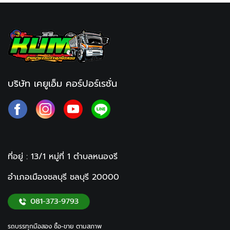
บริษัท เคยูเอ็ม คอร์ปอร์เรชั่น
ที่อยู่ : 13/1 หมู่ที่ 1
ตำบลหนองรี
อำเภอเมืองชลบุรี ชลบุรี
20000
รถบรรทุกมือสอง ซื้อ-ขาย ตามสภาพ