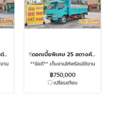
‼️ดอกเบี้ย พิเศษ 0.25% ต่อเดือน‼️หกล้อโดยสาร HINO XZU 150 แรง ปี 2565
‼️ดอกเบี้ยพิเศษ 25 สตางค์ต่อเดือน‼️หกล้อสองแถว HINO XZU 150 แรง ปี 2563
ช้งาน
**ข้อดี** เก็บงานให้พร้อมใช้งาน
฿750,000
เปรียบเทียบ