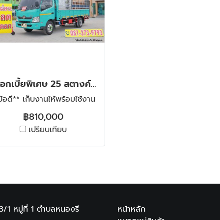
‼️ดอกเบี้ยพิเศษ 25 สตางค์ต่อเดือน‼️หกล้อโดยสาร HINO XZU 150 แรง ปี 2561
ข้อดี** เก็บงานให้พร้อมใช้งาน
฿810,000
เปรียบเทียบ
13/1 หมู่ที่ 1
ตำบลหนองรี
หน้าหลัก