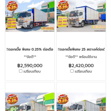
‼️ดอกเบี้ย พิเศษ 0.25% ต่อเดือน‼️สิบล้อตู้สิบบาน HINO FL1A 344 แ
‼️ดอกเบี้ยพิเศษ 25 สตางค์ต่อเดือน
**ข้อดี**
**ข้อดี** พร้อมใช้งาน
฿2,590,000
฿2,420,000
เปรียบเทียบ
เปรียบเทียบ