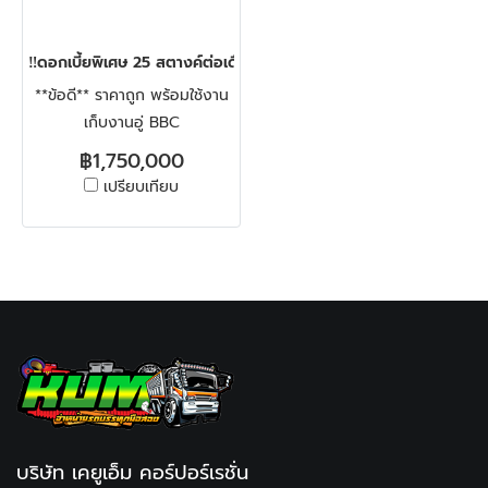
‼️ดอกเบี้ยพิเศษ 25 สตางค์ต่อเดือน‼️สิบล้อตู้สิบบาน HINO FL8J 260
**ข้อดี** ราคาถูก พร้อมใช้งาน
เก็บงานอู่ BBC
฿1,750,000
เปรียบเทียบ
บริษัท เคยูเอ็ม คอร์ปอร์เรชั่น