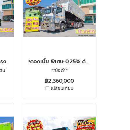
สิบล้อดั้มพ์ HINO 344 แรงม้า ปี 56
‼️ดอกเบี้ย พิเศษ 0.25% ต่อเดือน‼️สิบล้อดั้มพ์ ISUZU FXZ 360 แรง ปี 2565
ตัน
**ข้อดี**
฿2,360,000
เปรียบเทียบ