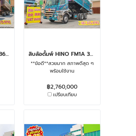
สิบล้อดั้มพ์ ISUZU FXZ 360 + หางดั้มพ์ สามเพลา อู่สหะกิจ ปี 59 จด 66
สิบล้อดั้มพ์ HINO FM1A 344 แรง ปี 2567
**ข้อดี**สวยมาก สภาพดีสุด ๆ
พร้อมใช้งาน
฿2,760,000
เปรียบเทียบ