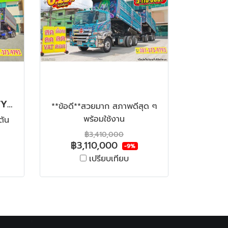
สิบสองล้อดั้มพ์ ISUZU FYH 360 แรง ปี 2556 + หางดั้มพ์ สามเพลา อู่ส.สมบัติ ปี 2556
**ข้อดี**สวยมาก สภาพดีสุด ๆ
พร้อมใช้งาน
ตัน
฿3,410,000
฿3,110,000
-9%
เปรียบเทียบ